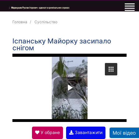
Головна
Суспільство
Іспанську Майорку засипало
снігом
P
l
У обране
Завантажити
Мої відео