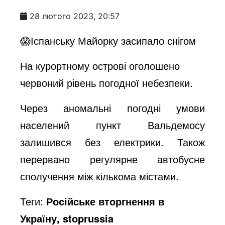
a
28 лютого 2023, 20:57
y
😱Іспанську Майорку засипало снігом
На курортному острові оголошено
V
червоний рівень погодної небезпеки.
i
Через аномальні погодні умови
населений пункт Вальдемосу
d
залишився без електрики. Також
перервано регулярне автобусне
e
сполучення між кількома містами.
Теги:
Російське вторгнення в
o
Україну, stoprussia