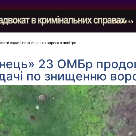
Головна
ати задачі по знищенню ворога з повітря
нець» 23 ОМБр продо
дачі по знищенню воро