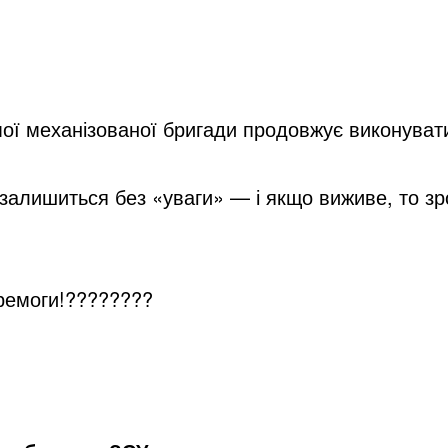
i
d
ої механізованої бригади продовжує виконуват
e
алишиться без «уваги» — і якщо виживе, то зро
o
ремоги!
????????