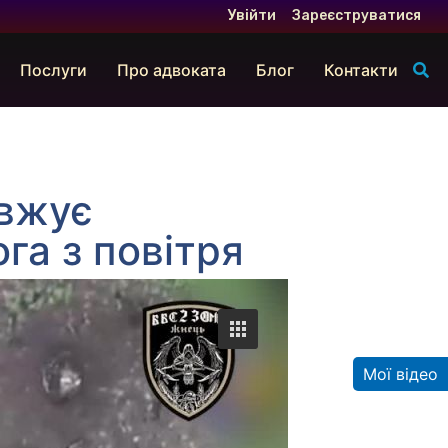
Увійти
Зареєструватися
Послуги
Про адвоката
Блог
Контакти
вжує
га з повітря
Мої відео