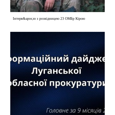
Інтерв&apos;ю з розвідницею 23 ОМБр Кірою