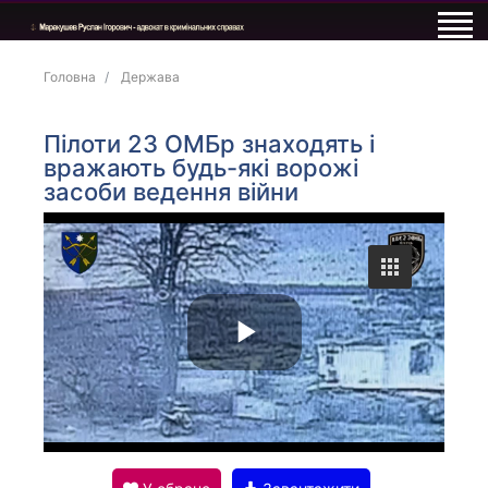
Головна
Держава
Пілоти 23 ОМБр знаходять і
вражають будь-які ворожі
засоби ведення війни
P
l