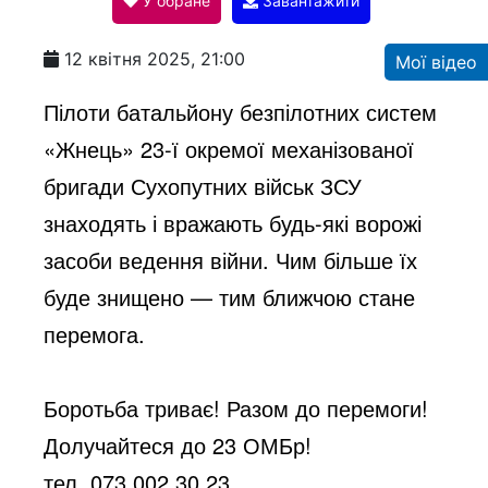
У обране
Завантажити
a
12 квітня 2025, 21:00
Мої відео
y
Пілоти батальйону безпілотних систем
«Жнець» 23-ї окремої механізованої
V
бригади Сухопутних військ ЗСУ
знаходять і вражають будь-які ворожі
i
засоби ведення війни.
Чим більше їх
буде знищено — тим ближчою стане
d
перемога.
e
Боротьба триває! Разом до перемоги!
Долучайтеся до 23 ОМБр!
тел.
073 002 30 23