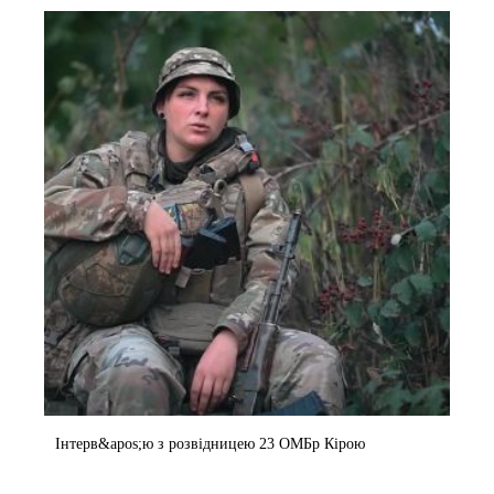
Інтерв&apos;ю з розвідницею 23 ОМБр Кірою