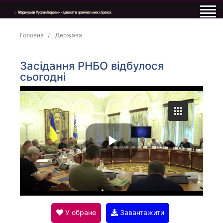
Головна
Держава
Засідання РНБО відбулося
сьогодні
P
l
У обране
Завантажити