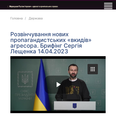
Головна
Держава
Розвінчування нових
пропагандистських «вкидів»
агресора. Брифінг Сергія
Лещенка 14.04.2023
P
l