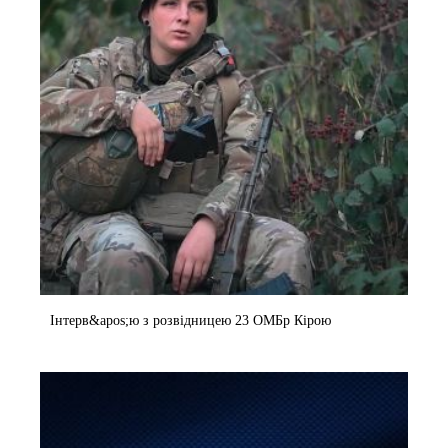
Інтерв&apos;ю з розвідницею 23 ОМБр Кірою