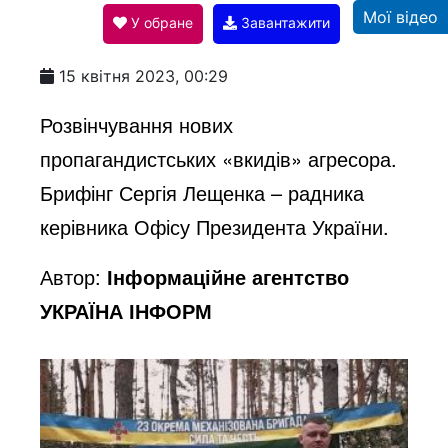
Мої відео
У обране
Завантажити
a
15 квітня 2023, 00:29
y
Розвінчування нових
пропагандистських «вкидів» агресора.
V
Брифінг Сергія Лещенка – радника
керівника Офісу Президента України.
i
Автор:
Інформаційне агентство
УКРАЇНА ІНФОРМ
d
e