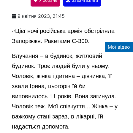
У обране
Завантажити
a
9 квітня 2023, 21:45
y
«Цієї ночі російська армія обстріляла
Запоріжжя. Ракетами С-300.
V
Мої відео
Влучання – в будинок, житловий
будинок. Троє людей були у ньому.
i
Чоловік, жінка і дитина – дівчинка, її
звали Ірина, цьогоріч їй би
d
виповнилось 11 років. Вона загинула.
Чоловік теж. Мої співчуття... Жінка – у
e
важкому стані зараз, в лікарні, їй
надається допомога.