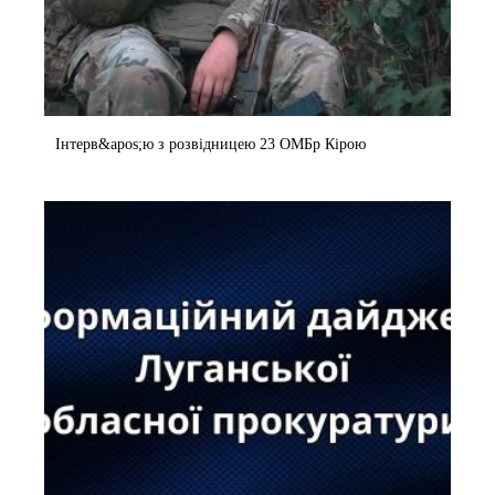
Інтерв&apos;ю з розвідницею 23 ОМБр Кірою