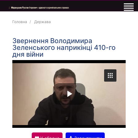
Головна
Держава
Звернення Володимира
Зеленського наприкінці 410-го
дня війни
P
l