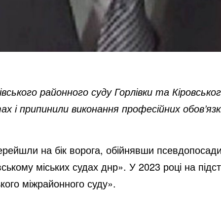
івського районного суду Горлівки та Кіровсько
ах і припинили виконання професійних обов’язк
ерейшли на бік ворога, обійнявши псевдопосади
ському міських судах днр». У 2023 році на підс
ького міжрайонного суду».