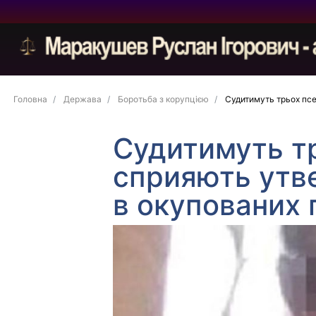
Головна
Держава
Боротьба з корупцією
Судитимуть трьох псе
Судитимуть тр
сприяють утв
в окупованих