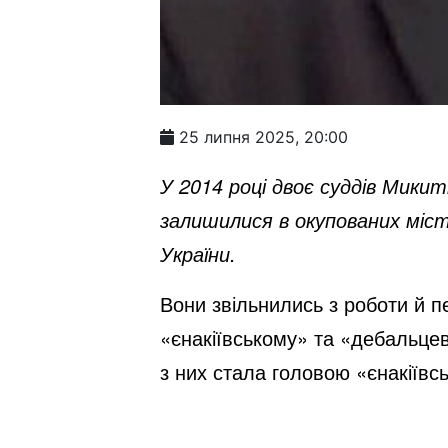
25 липня 2025, 20:00
У 2014 році двоє суддів Микит
залишилися в окупованих міст
України.
Вони звільнились з роботи й п
«єнакіївському» та «дебальцев
з них стала головою «єнакіївс