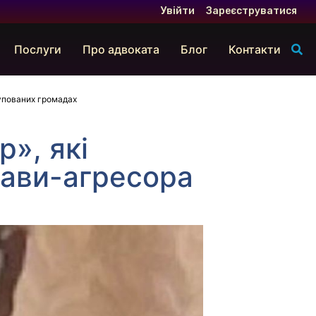
Увійти
Зареєструватися
Послуги
Про адвоката
Блог
Контакти
упованих громадах
», які
ави-агресора