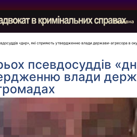
Головна
вдосуддів «днр», які сприяють утвердженню влади держави-агресора в ок
ьох псевдосуддів «днр
ердженню влади держ
 громадах