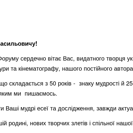
Васильовичу!
руму сердечно вітає Вас, видатного творця укра
тури та кінематографу, нашого постійного автор
що складається з 50 років - знаку мудрості й 25
 яким ми пишаємось.
 Ваші мудрі есеї та дослідження, завжди актуаль
шій родині, нових творчих злетів і спільної на