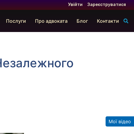
Увійти
Зареєструватися
Послуги
Про адвоката
Блог
Контакти
 Незалежного
Мої відео