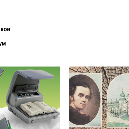
иков
ум