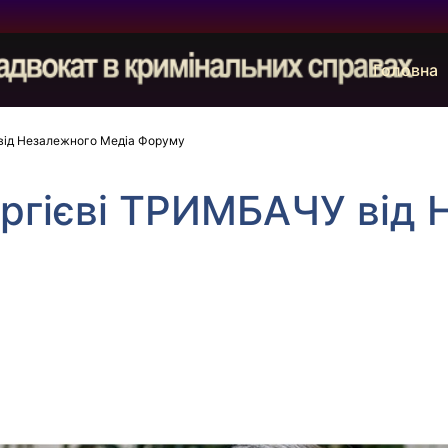
Головна
від Незалежного Медіа Форуму
ергієві ТРИМБАЧУ від