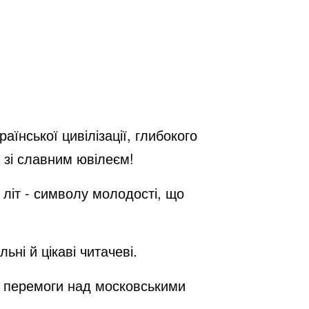
їнської цивілізації, глибокого
а зі славним ювілеєм!
 літ - символу молодості, що
ні й цікаві читачеві.
шої перемоги над московськими