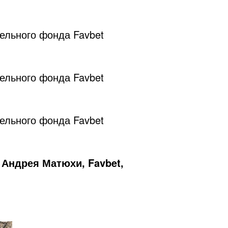
 Андрея Матюхи, Favbet,