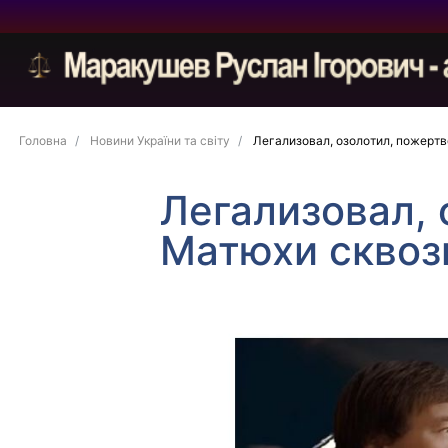
Головна
Новини України та світу
Легализовал, озолотил, пожертв
Легализовал, 
Матюхи сквоз