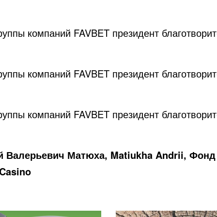
 Валерьевич Матюха, Matiukha Andrii, Фонд
 Casino