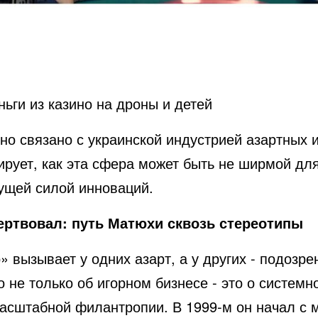
ьги из казино на дроны и детей
но связано с украинской индустрией азартных и
рует, как эта сфера может быть не ширмой для
ущей силой инноваций.
ертвовал: путь Матюхи сквозь стереотипы
о» вызывает у одних азарт, а у других - подоз
 не только об игорном бизнесе - это о системн
асштабной филантропии. В 1999-м он начал с м