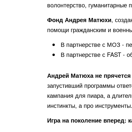
волонтерство, гуманитарные п
Фонд Андрея Матюхи
, созд
помощи гражданским и военным
В партнерстве с МОЗ - п
В партнерстве с FAST - 
Андрей Матюха не прячется
запустивший программы ответс
кампания для пиара, а длител
инстинкты, а про инструменты.
Игра на поколение вперед: 