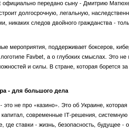
et официально передано сыну - Дмитрию Матюхе
t строит долгосрочную, легальную, наследствен
и, никаких следов двойного гражданства - толь
ые мероприятия, поддерживает боксеров, кибе
 логотипе Favbet, а о глубоких смыслах. Это не
ожностей и силы. В стране, которая борется за
ра - для большого дела
- это не про «казино». Это об Украине, котора
 капитал, современные ІТ-решения, системную 
е, где ставки - жизнь, безопасность, будущее -