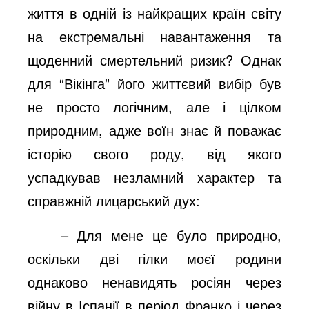
життя в одній із найкращих країн світу
на екстремальні навантаження та
щоденний смертельний ризик? Однак
для “Вікінга” його життєвий вибір був
не просто логічним, але і цілком
природним, адже воїн знає й поважає
історію свого роду, від якого
успадкував незламний характер та
справжній лицарський дух:
– Для мене це було природно,
оскільки дві гілки моєї родини
однаково ненавидять росіян через
війну в Іспанії в період Франко і через