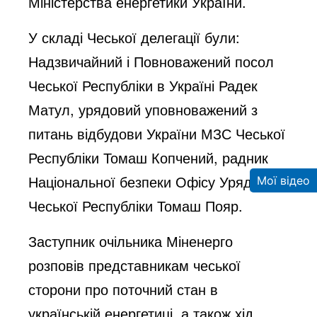
Міністерства енергетики України.
У складі Чеської делегації були:
Надзвичайний і Повноважений посол
Чеської Республіки в Україні Радек
Матул, урядовий уповноважений з
питань відбудови України МЗС Чеської
Республіки Томаш Копчений, радник
Національної безпеки Офісу Уряду
Мої відео
Чеської Республіки Томаш Пояр.
Заступник очільника Міненерго
розповів представникам чеської
сторони про поточний стан в
українській енергетиці, а також хід