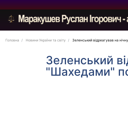
Головна
Новини України та світу
Зеленський відреагував на нічну
Зеленський ві
"Шахедами" по