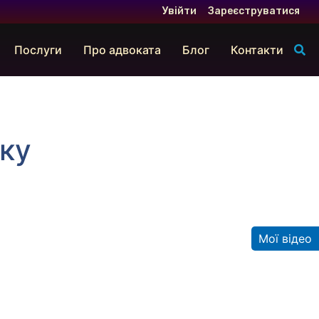
Увійти
Зареєструватися
Послуги
Про адвоката
Блог
Контакти
аку
Мої відео