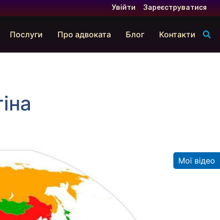
Увійти
Зареєструватися
Послуги
Про адвоката
Блог
Контакти
іна
Мої відео