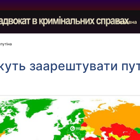
Головна
 путіна
жуть заарештувати пут