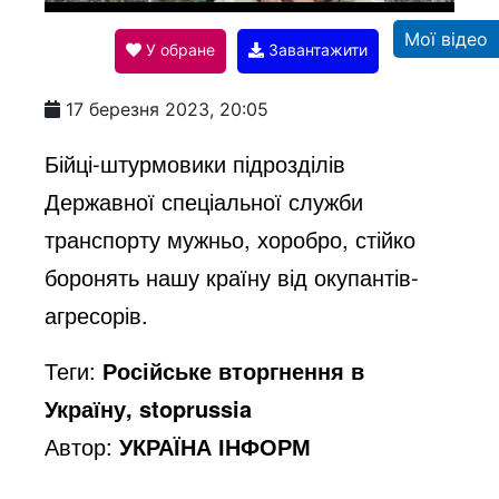
l
Мої відео
У обране
Завантажити
a
17 березня 2023, 20:05
y
Бійці-штурмовики підрозділів
Державної спеціальної служби
V
транспорту мужньо, хоробро, стійко
боронять нашу країну від окупантів-
i
агресорів.
Теги:
Російське вторгнення в
d
Україну, stoprussia
Автор:
УКРАЇНА ІНФОРМ
e