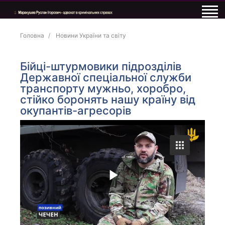
Головна
Новини України та світу
Бійці-штурмовики підрозділів
Державної спеціальної служби
транспорту мужньо, хоробро,
стійко боронять нашу країну від
окупантів-агресорів
P