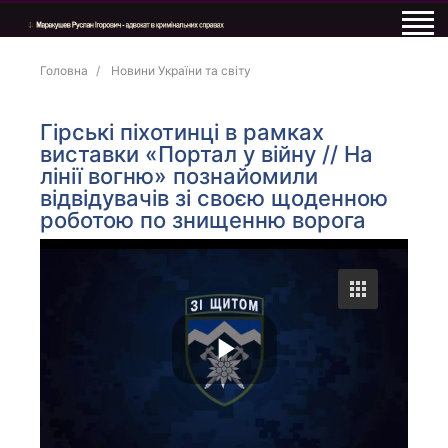
Головна
Новини України та світу
Гірські піхотинці в рамках
виставки «Портал у війну // На
лінії вогню» познайомили
відвідувачів зі своєю щоденною
роботою по знищенню ворога
P