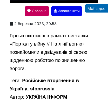
l
Мої відео
У обране
Завантажити
a
2 березня 2023, 20:58
y
Гірські піхотинці в рамках виставки
«Портал у війну // На лінії вогню»
V
познайомили відвідувачів зі своєю
щоденною роботою по знищенню
i
ворога.
Теги:
Російське вторгнення в
d
Україну, stoprussia
Автор:
УКРАЇНА ІНФОРМ
e