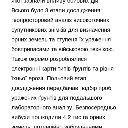
якої зазнали впливу бойових дій.
Всього було 3 етапи дослідження:
геопросторовий аналіз високоточних
супутникових знімків для визначення
орних земель та ступеня їх ураження
боєприпасами та військовою технікою.
Також окремо розроблялися
електронні карти типів ґрунтів та рівня
їхньої ерозії. Польовий етап
дослідження передбачав відбір проб
уражених ґрунтів для подальшого
лабораторного аналізу. Безпосередньо
вибухи пошкодили 4,2 тис га орних
земель, потенційно забрудненими