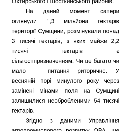
Охтирського і Шосткинського районів.
На даний момент сапери
оглянули 1,3 мільйона гектарів
території Сумщини, розмінували понад
3 тисячі гектарів, з яких майже 2,2
тисячі гектарів є
сільгосппризначенням. Чи це багато чи
мало — питання риторичне. У
весняній порі минулого року через
замінені мінами поля на Сумщині
залишилися необробленими 54 тисячі
гектарів.
Згідно з даними Управління
агропромислового розвитку ОВА, ще