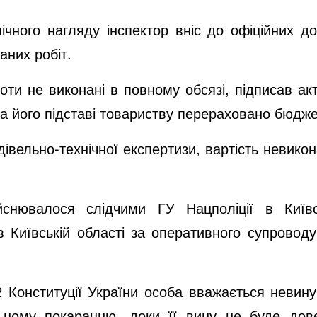
нічного нагляду інспектор вніс до офіційних до
аних робіт.
ти не виконані в повному обсязі, підписав ак
а його підставі товариству перераховано бюдже
дівельно-технічної експертизи, вартість невико
йснювалося слідчими ГУ Нацполіції в Київс
в Київській області за оперативного супрово
62 Конституції України особа вважається невину
ьному покаранню, доки її вину не буде дов