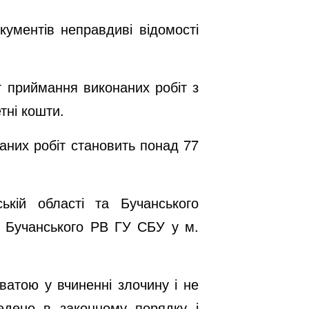
кументів неправдиві відомості
т приймання виконаних робіт з
тні кошти.
наних робіт становить понад 77
ькій області та Бучанського
ду Бучанського РВ ГУ СБУ у м.
ватою у вчиненні злочину і не
едено в законному порядку і