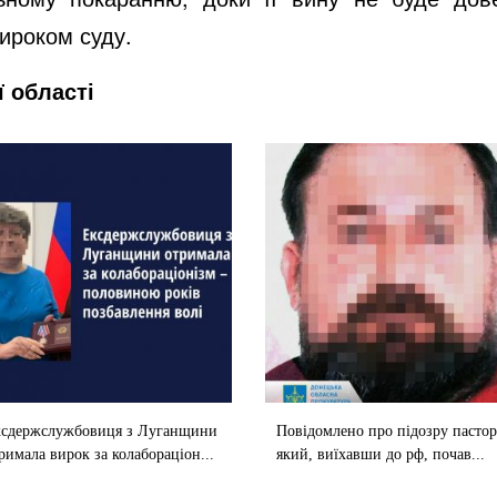
ироком суду.
ї області
ксдержслужбовиця з Луганщини
Повідомлено про підозру пастор
римала вирок за колабораціон...
який, виїхавши до рф, почав...