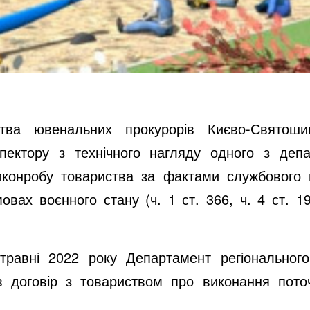
цтва ювенальних прокурорів Києво-Святошин
пектору з технічного нагляду одного з депа
виконробу товариства за фактами службового
вах воєнного стану (ч. 1 ст. 366, ч. 4 ст. 19
равні 2022 року Департамент регіонального 
ав договір з товариством про виконання пот