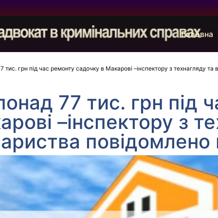
Головна
 тис. грн під час ремонту садочку в Макарові –інспектору з технагляду та
онад 77 тис. грн під 
арові –інспектору з те
ариства повідомлено 