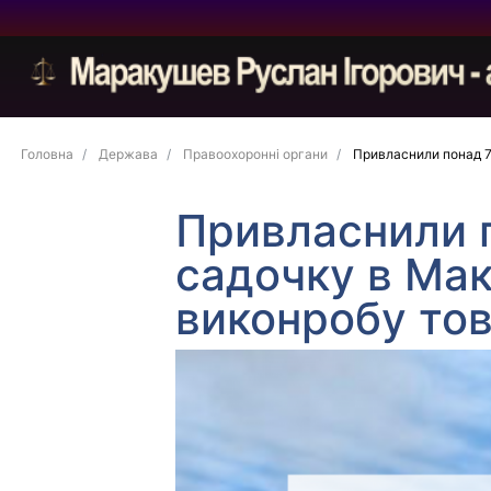
Головна
Держава
Правоохоронні органи
Привласнили понад 77
Привласнили п
садочку в Мак
виконробу тов