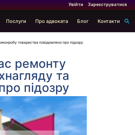
Увійти
Зареєструватися
Послуги
Про адвоката
Блог
Контакти
 виконробу товариства повідомлено про підозру
час ремонту
хнагляду та
про підозру