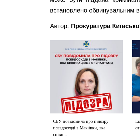
встановлено обвинувальним в
Автор:
Прокуратура Київсько
СБУ повідомила про підозру
Е
псевдосудді з Макіївки, яка
от
співп...