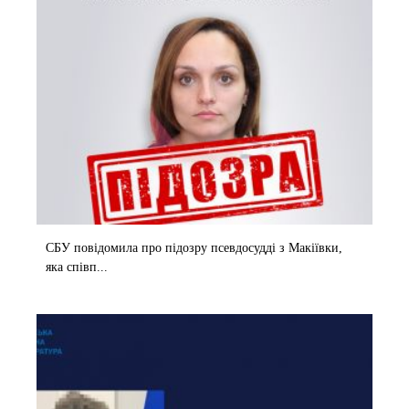
СБУ повідомила про підозру псевдосудді з Макіївки,
яка співп...