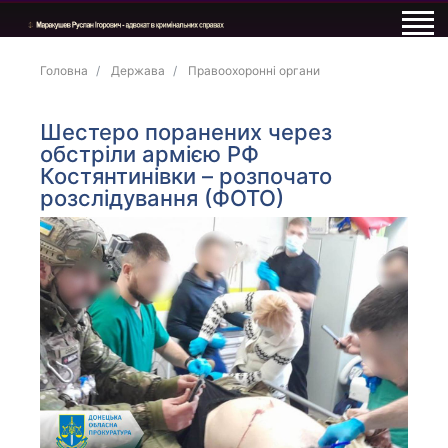
Головна
Держава
Правоохоронні органи
Шестеро поранених через
обстріли армією РФ
Костянтинівки – розпочато
розслідування (ФОТО)