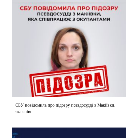
СБУ повідомила про підозру псевдосудді з Макіївки,
яка співп...