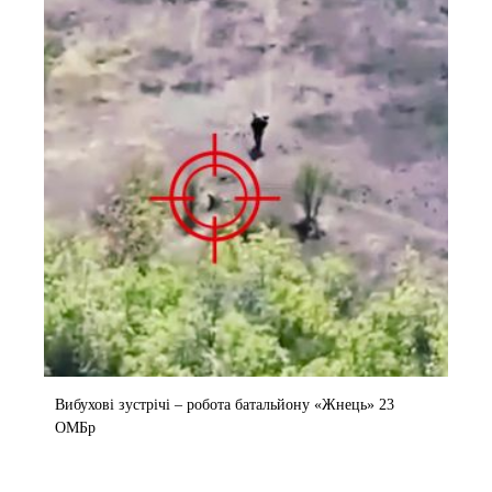
Вибухові зустрічі – робота батальйону «Жнець» 23
ОМБр