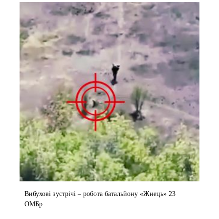
Вибухові зустрічі – робота батальйону «Жнець» 23
ОМБр