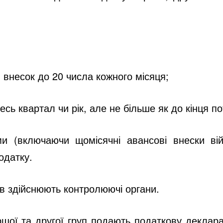
 внесок до 20 числа кожного місяця;
ь квартал чи рік, але не більше як до кінця по
и (включаючи щомісячні авансові внески вій
одатку.
в здійснюють контролюючі органи.
шої та другої груп
подають податкову декларац