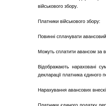
військового збору.
Платники військового збору:
Повинні сплачувати авансовий
Можуть сплатити авансом за вес
Відображають нараховані сум
декларації платника єдиного п
Нарахування авансових внескі
Платники єдиного податку пер