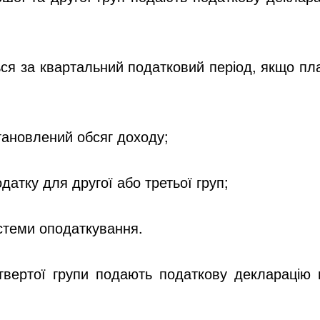
ся за квартальний податковий період, якщо пл
ановлений обсяг доходу;
датку для другої або третьої груп;
стеми оподаткування.
твертої групи
подають податкову декларацію н