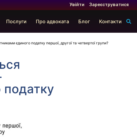
Увійти
Зареєструватися
Послуги
Про адвоката
Блог
Контакти
никами єдиного податку першої, другої та четвертої групи?
ться
–
 податку