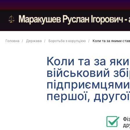
Головна
Держава
Боротьба з корупцією
Коли та за якими став
Коли та за як
військовий зб
підприємцями
першої, другої