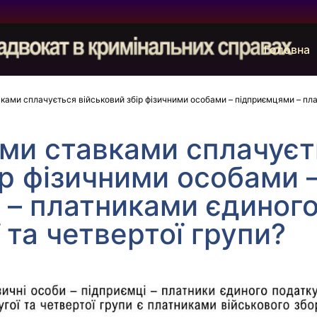
Головна
ками сплачується військовий збір фізичними особами – підприємцями – плат
ими ставками сплачує
ір фізичними особами 
 – платниками єдиного
 та четвертої групи?