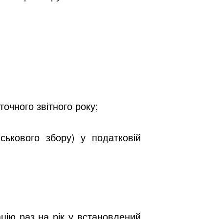
точного звітного року;
ськового збору) у податковій
ію раз на рік у встановлений