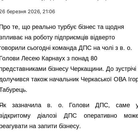
26 березня 2026, 21:06
Про те, що реально турбує бізнес та щодня
впливає на роботу підприємців відверто
говорили сьогодні команда ДПС на чолі з в. о.
Голови Лесею Карнаух з понад 80
представниками бізнесу Черкащини. До зустрічі
долучився також начальник Черкаської ОВА Іго
Табурець.
Як зазначила в. о. Голови ДПС, саме 
відкритому діалозі ДПС оперативно мож
реагувати на запити бізнесу.