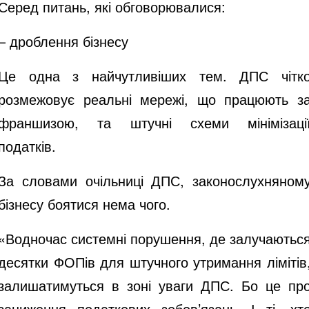
Серед питань, які обговорювалися:
– дроблення бізнесу
Це одна з найчутливіших тем. ДПС чітк
розмежовує реальні мережі, що працюють з
франшизою, та штучні схеми мінімізаці
податків.
За словами очільниці ДПС, законослухняном
бізнесу боятися нема чого.
«Водночас системні порушення, де залучаютьс
десятки ФОПів для штучного утримання лімітів
залишатимуться в зоні уваги ДПС. Бо це пр
заниження податкових зобов’язань. І ті, хт