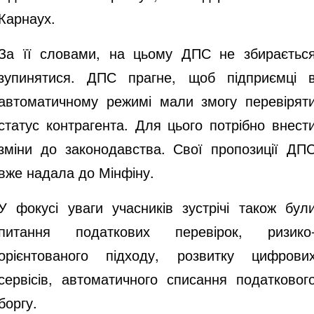
Карнаух.
За її словами, на цьому ДПС не збираєтьс
зупинятися. ДПС прагне, щоб підприємці 
автоматичному режимі мали змогу перевірят
статус контрагента. Для цього потрібно внест
зміни до законодавства. Свої пропозиції ДП
вже надала до Мінфіну.
У фокусі уваги учасників зустрічі також бул
питання податкових перевірок, ризико
орієнтованого підходу, розвитку цифрови
сервісів, автоматичного списання податковог
боргу.