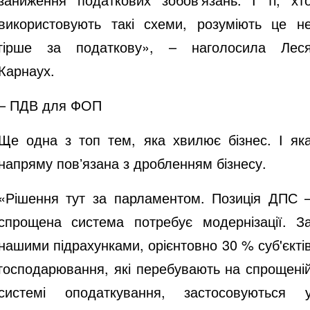
використовують такі схеми, розуміють це н
гірше за податкову», – наголосила Лес
Карнаух.
– ПДВ для ФОП
Ще одна з топ тем, яка хвилює бізнес. І як
напряму повʼязана з дробленням бізнесу.
«Рішення тут за парламентом. Позиція ДПС 
спрощена система потребує модернізації. З
нашими підрахунками, орієнтовно 30 % суб'єкті
господарювання, які перебувають на спрощені
системі оподаткування, застосовуються 