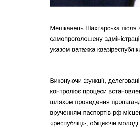
Мешканець Шахтарська після з
самопроголошену адміністрацію
указом ватажка квазіреспублік
Виконуючи функції, делегован
контролює процеси встановленн
шляхом проведення пропаганди
врученням паспортів рф місце
«республіці», обіцяючи молоді