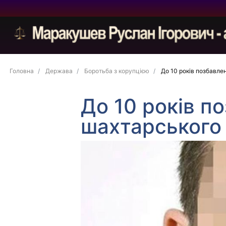
Головна
Держава
Боротьба з корупцією
До 10 років позбавле
До 10 років п
шахтарського 