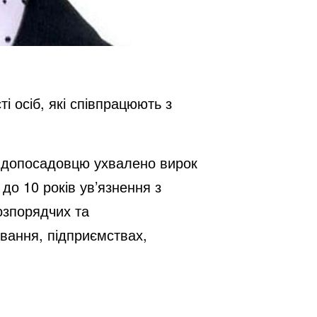
 осіб, які співпрацюють з
евдопосадовцю ухвалено вирок
 до 10 років ув’язнення з
озпорядчих та
вання, підприємствах,