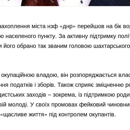
ахоплення міста нзф «днр» перейшов на бік во
 населеного пункту. За активну підтримку полі
и його обрано так званим головою шахтарського
і окупаційною владою, він розпоряджається вла
я податків і зборів. Також сприяє зміцненню ро
стських заходів – зокрема, із підтримкою роди
вій молоді. У своїх промовах фейковий чиновни
 «щасливе життя» під контролем окупантів.