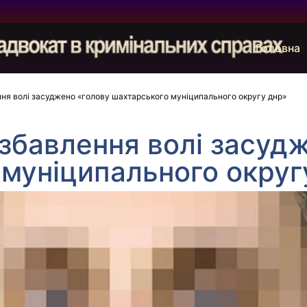
Головна
ння волі засуджено «голову шахтарського муніципального округу днр»
озбавлення волі засуд
муніципального округ