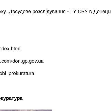
у. Досудове розслідування - ГУ СБУ в Донецькі
index.html
k.com/don.gp.gov.ua
obl_prokuratura
окуратура