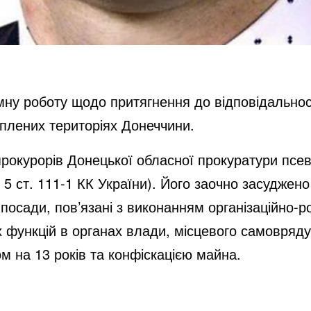
у роботу щодо притягнення до відповідальності
плених територіях Донеччини.
прокурорів Донецької обласної прокуратури пс
. 5 ст. 111-1 КК України). Його заочно засуджено
осади, пов’язані з виконанням організаційно-р
х функцій в органах влади, місцевого самовряду
ом на 13 років та конфіскацією майна.