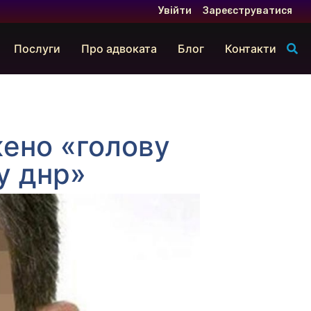
Увійти
Зареєструватися
Послуги
Про адвоката
Блог
Контакти
жено «голову
у днр»