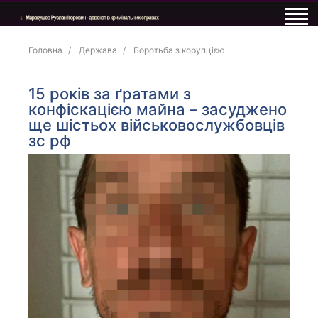
Головна
Держава
Боротьба з корупцією
15 років за ґратами з
конфіскацією майна – засуджено
ще шістьох військовослужбовців
зс рф